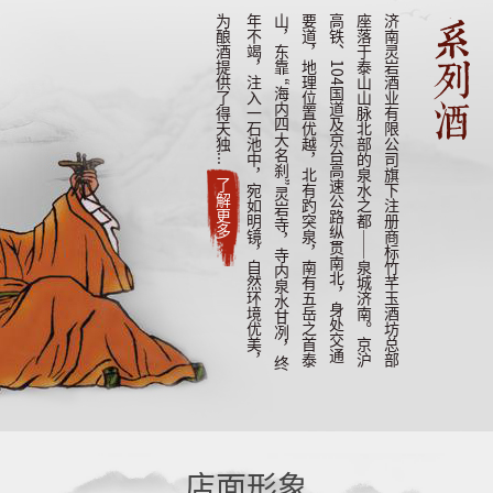
济
南
灵
岩
酒
业
有
限
公
司
旗
下
注
册
商
标
竹
芊
玉
酒
坊
总
部
座
落
于
泰
山
山
脉
北
部
的
泉
水
之
都
—
—
泉
城
济
南
。
京
沪
高
铁
、
1
0
4
国
道
及
京
台
高
速
公
路
纵
贯
南
北
，
身
处
交
通
要
道
，
地
理
位
置
优
越
，
北
有
趵
突
泉
，
南
有
五
岳
之
首
泰
山
，
东
靠
“
海
内
四
大
名
刹
”
灵
岩
寺
，
寺
内
泉
水
甘
冽
，
终
年
不
竭
，
注
入
一
石
池
中
，
宛
如
明
镜
，
自
然
环
境
优
美
，
为
酿
酒
提
供
了
得
天
独
.
.
.
了解更多
店面形象